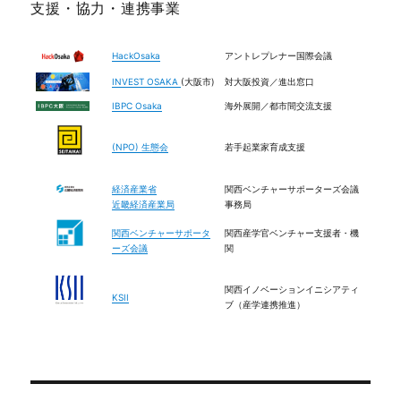
を開催します！
支援・協力・連携事業
日時：2026/08/08 10:00～2026/08/08 10:00
詳細はこちら：
HackOsaka
アントレプレナー国際会議
2
X
INVEST OSAKA
(大阪市)
対大阪投資／進出窓口
IBPC Osaka
海外展開／都市間交流支援
Human Hub Japan
@humanhubjapan
·
(NPO) 生態会
若手起業家育成支援
31 Jul
Kids Art Labを開催します！
経済産業省
関西ベンチャーサポーターズ会議
日時：2026/08/08 14:00～2026/08/08 15:00
近畿経済産業局
事務局
詳細はこちら：
関西ベンチャーサポータ
関西産学官ベンチャー支援者・機
https://www.instagram.com/kids_art_lab5.6
ーズ会議
関
1
X
関西イノベーションイニシアティ
KSII
ブ（産学連携推進）
Load More