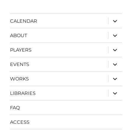
expand
CALENDAR
child
menu
expand
ABOUT
child
menu
expand
PLAYERS
child
menu
expand
EVENTS
child
menu
expand
WORKS
child
menu
expand
LIBRARIES
child
menu
FAQ
ACCESS