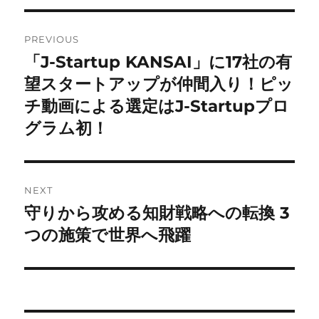
Post
PREVIOUS
navigation
「J-Startup KANSAI」に17社の有
Previous
post:
望スタートアップが仲間入り！ピッ
チ動画による選定はJ-Startupプロ
グラム初！
NEXT
守りから攻める知財戦略への転換 3
Next
post:
つの施策で世界へ飛躍