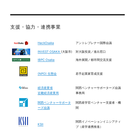
写真は、未来への贈り物になるを開催しま
す！
日時：2026/08/10 19:00～2026/08/10 21:00
詳細はこちら：
支援・協力・連携事業
1
X
HackOsaka
アントレプレナー国際会議
INVEST OSAKA
(大阪市)
対大阪投資／進出窓口
Human Hub Japan
@humanhubjapan
·
IBPC Osaka
海外展開／都市間交流支援
31 Jul
【小学４年生～中学生対象】現役京大生×探
(NPO) 生態会
若手起業家育成支援
求学習の先生がつくる マイクラ防災キャンプ2026
を開催します！
経済産業省
関西ベンチャーサポーターズ会議
日時：2026/08/08 10:00～2026/08/08 10:00
近畿経済産業局
事務局
詳細はこちら：
関西ベンチャーサポータ
関西産学官ベンチャー支援者・機
2
X
ーズ会議
関
関西イノベーションイニシアティ
Load More
KSII
ブ（産学連携推進）