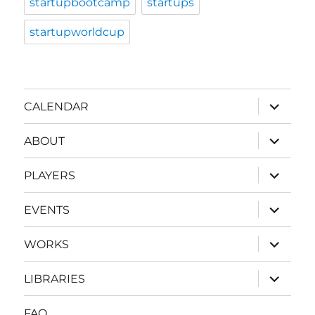
startupbootcamp
startups
startupworldcup
expand
CALENDAR
child
menu
expand
ABOUT
child
menu
expand
PLAYERS
child
menu
expand
EVENTS
child
menu
expand
WORKS
child
menu
expand
LIBRARIES
child
menu
FAQ