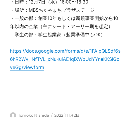
・日時：12月7日（水）16:00〜18:30
・場所：MBSちゃやまちプラザステージ
・一般の部：
創業10年もしくは新規事業開始から10
年以内の企業（
主にシード・アーリー期を想定）
学生の部：学生起業家（起業準備中もOK）
https://docs.google.com/forms/d/e/1FAIpQLSdf6s
6hR2Wv_iNfTVL_xNuKuiAE1qiXWbUdYYneKKSlGo
veGg/viewform
Author
Posted
Tomoko Nishida
2022年11月2日
on