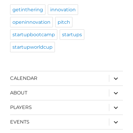
getinthering
innovation
openinnovation
pitch
startupbootcamp
startups
startupworldcup
expand
CALENDAR
child
menu
expand
ABOUT
child
menu
expand
PLAYERS
child
menu
expand
EVENTS
child
menu