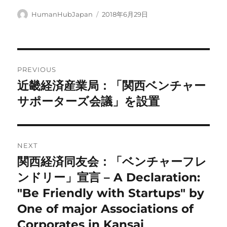
Author
Posted
HumanHubJapan
2018年6月29日
on
Post
PREVIOUS
navigation
近畿経済産業局：「関西ベンチャー
Previous
post:
サポーターズ会議」を設置
NEXT
関西経済同友会：「ベンチャーフレ
Next
post:
ンドリー」宣言 – A Declaration:
"Be Friendly with Startups" by
One of major Associations of
Corporates in Kansai