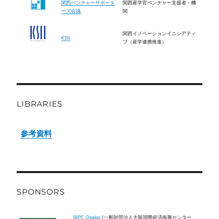
関西ベンチャーサポータ
関西産学官ベンチャー支援者・機
2
X
ーズ会議
関
関西イノベーションイニシアティ
Load More
KSII
ブ（産学連携推進）
LIBRARIES
参考資料
SPONSORS
IBPC Osaka
(一般財団法人大阪国際経済振興センター