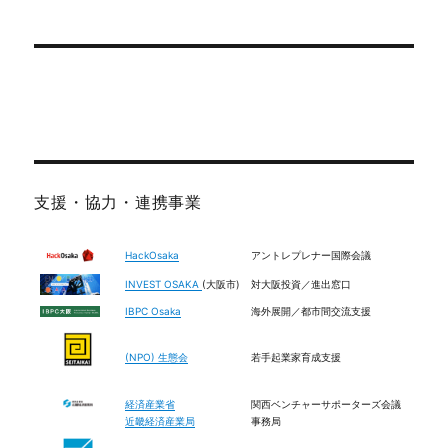
1
X
Human Hub Japan
@humanhubjapan
·
2 Aug
写真は、未来への贈り物になるを開催しま
す！
日時：2026/08/10 19:00～2026/08/10 21:00
詳細はこちら：
支援・協力・連携事業
1
X
HackOsaka
アントレプレナー国際会議
INVEST OSAKA
(大阪市)
対大阪投資／進出窓口
Human Hub Japan
@humanhubjapan
·
IBPC Osaka
海外展開／都市間交流支援
31 Jul
【小学４年生～中学生対象】現役京大生×探
(NPO) 生態会
若手起業家育成支援
求学習の先生がつくる マイクラ防災キャンプ2026
を開催します！
経済産業省
関西ベンチャーサポーターズ会議
日時：2026/08/08 10:00～2026/08/08 10:00
近畿経済産業局
事務局
詳細はこちら：